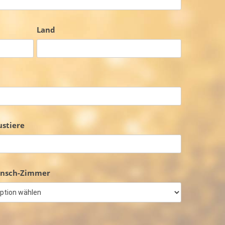
Land
stiere
nsch-Zimmer