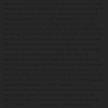
anonymisiert, bevor Daten an Google übermittelt werden. Die im
Rahmen von Google Analytics von Ihrem Browser übermittelte IP-
Adresse wird laut Google nicht mit anderen Daten von Google
zusammengeführt. Während Ihres Website-Besuchs wird Ihr
Nutzerverhalten in Form von „Ereignissen“ erfasst. Ereignisse
können sein: Seitenaufrufe, Erstmaliger Besuch der Website, Start
der Sitzung, Besuchte Webseiten, Ihr „Klickpfad“, Interaktion mit
der Website, Scrolls (immer wenn ein Nutzer bis zum Seitenende
(90%) scrollt), Klicks auf externe Links, interne Suchanfragen,
Interaktion mit Videos, Dateidownloads, gesehene / angeklickte
Anzeigen, Spracheinstellung. Außerdem wird erfasst: Ihr
ungefährer Standort (Region), Datum und Uhrzeit des Besuchs,
Ihre IP-Adresse (in gekürzter Form), technische Informationen zu
Ihrem Browser und den von Ihnen genutzten Endgeräten (z.B.
Spracheinstellung, Bildschirmauflösung), Ihr Internetanbieter, die
Referrer-URL (über welche Website/ über welches Werbemittel Sie
auf diese Website gekommen sind). Empfänger der Daten
sind/können sein: Google Ireland Limited, Gordon House, Barrow
Street, Dublin 4, Irland (als Auftragsverarbeiter nach Art. 28
DSGVO), Google LLC, 1600 Amphitheatre Parkway Mountain
View, CA 94043, USA, Alphabet Inc., 1600 Amphitheatre